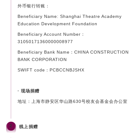
外币银行转账：
Beneficiary Name: Shanghai Theatre Academy
Education Development Foundation
Beneficiary Account Number：
31050171360000008977
Beneficiary Bank Name：CHINA CONSTRUCTION
BANK CORPORATION
SWIFT code：PCBCCNBJSHX
· 现场捐赠
地址：上海市静安区华山路630号校友会基金会办公室
2
线上捐赠