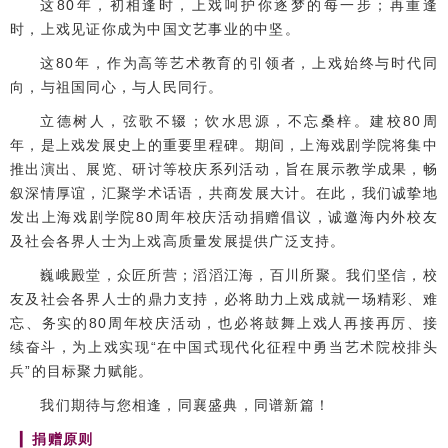
这80年，初相逢时，上戏呵护你逐梦的每一步；再重逢
时，上戏见证你成为中国文艺事业的中坚。
这80年，作为高等艺术教育的引领者，上戏始终与时代同
向，与祖国同心，与人民同行。
立德树人，弦歌不辍；饮水思源，不忘桑梓。建校80周
年，是上戏发展史上的重要里程碑。期间，上海戏剧学院将集中
推出演出、展览、研讨等校庆系列活动，旨在展示教学成果，畅
叙深情厚谊，汇聚学术话语，共商发展大计。在此，我们诚挚地
发出上海戏剧学院80周年校庆活动捐赠倡议，诚邀海内外校友
及社会各界人士为上戏高质量发展提供广泛支持。
巍峨殿堂，众匠所营；滔滔江海，百川所聚。我们坚信，校
友及社会各界人士的鼎力支持，必将助力上戏成就一场精彩、难
忘、务实的80周年校庆活动，也必将鼓舞上戏人再接再厉、接
续奋斗，为上戏实现“在中国式现代化征程中勇当艺术院校排头
兵”的目标聚力赋能。
我们期待与您相逢，同襄盛典，同谱新篇！
▎
捐赠原则