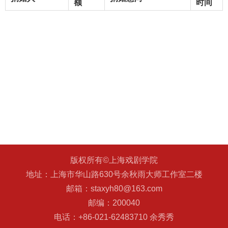
额
时间
版权所有©上海戏剧学院
地址：上海市华山路630号余秋雨大师工作室二楼
邮箱：staxyh80@163.com
邮编：200040
电话：+86-021-62483710 余秀秀